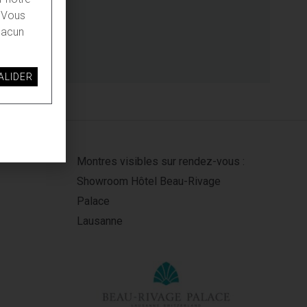
. Vous
hacun
Montres visibles sur rendez-vous :
Showroom Hôtel Beau-Rivage
Palace
Lausanne