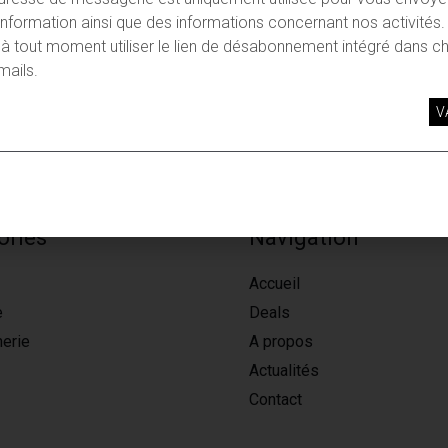
d'information ainsi que des informations concernant nos activités
à tout moment utiliser le lien de désabonnement intégré dans c
mails.
ories
Navigation
Accueil
e
Deals
erie
A propos
Actualités
Contact