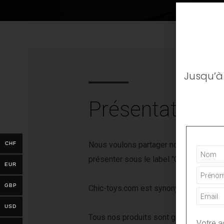
Jusqu’à
Présentation
Nous voulons partager notre expérienc
CHF
présenter sous le label "Collector's ite
EUR
GBP
Chic-toys.com est synonyme de passion,
USD
Tous nos produits sont garantis comme
Votre a