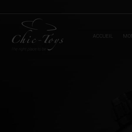
Aller
au
contenu
ACCUEIL
MO