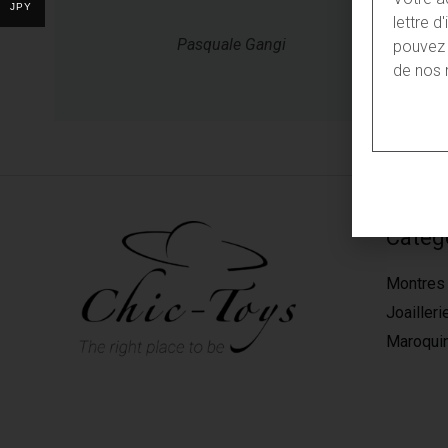
JPY
lettre 
Pasquale Gangi
pouvez 
de nos 
Catég
Montres
Joailleri
Maroquin