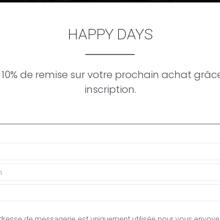
HAPPY DAYS
 10% de remise sur votre prochain achat grâce
inscription.
e avec vous, en sélectionnant des produits de qualité des plus
ms".
 de tradition, de fiabilité et de professionnalisme depuis 1985
 "produits originaux" Nous vous remercions de votre confiance.
dresse de messagerie est uniquement utilisée pour vous envoye