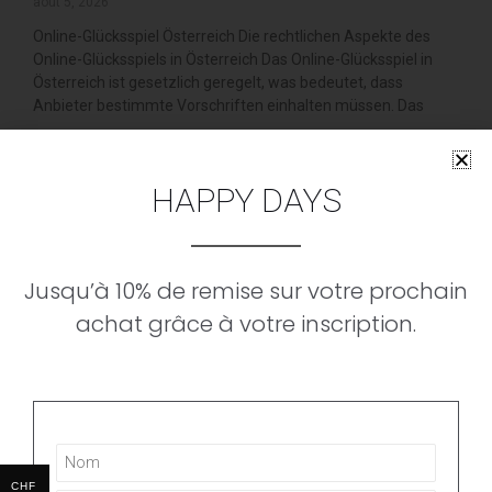
août 5, 2026
Online-Glücksspiel Österreich Die rechtlichen Aspekte des
Online-Glücksspiels in Österreich Das Online-Glücksspiel in
Österreich ist gesetzlich geregelt, was bedeutet, dass
Anbieter bestimmte Vorschriften einhalten müssen. Das
Lire plus »
HAPPY DAYS
Nv casino — complete guide
août 5, 2026
nv casino: Nowoczesne kasyno online Czym jest nv casino?
Jusqu’à 10% de remise sur votre prochain
nv casino to nowoczesne kasyno online, które zdobywa coraz
achat grâce à votre inscription.
większą popularność wśród graczy. Oferuje szeroką gamę
Lire plus »
Alles über cashed kasino
août 4, 2026
cashed kasino – Die Zukunft des Online-Glücksspiels Was ist
CHF