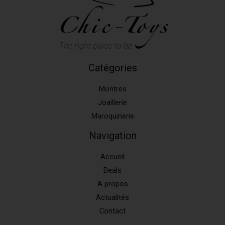
Catégories
Montres
Joaillerie
Maroquinerie
Navigation
Accueil
Deals
A propos
Actualités
Contact