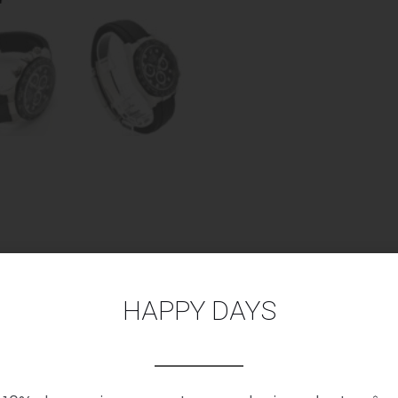
HAPPY DAYS
RIGINAL
BRAND
Rolex
MODEL
Dayton
t et l’état de ce garde-temps