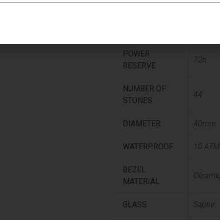
CALIBERS /
4130
GEARS
POWER
72h
RESERVE
NUMBER OF
44
STONES
DIAMETER
40mm
WATERPROOF
10 ATM
BEZEL
Cérami
MATERIAL
GLASS
Saphir