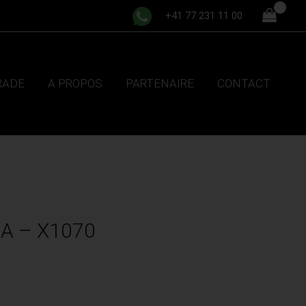
+41 77 231 11 00
TRADE
A PROPOS
PARTENAIRE
CONTACT
A – X1070