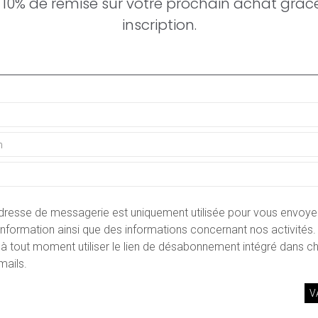
 10% de remise sur votre prochain achat grâce
 normes strictes de la Haute
inscription.
REFERENCE
11651
ures correspondantes.
MOVEMENT
Remont
umentation technique et les
CASE
Or blan
e et nécessaire, afin de
ue irréprochable.
BRACELET
Caoutc
ent d’une garantie de 12
STRAP COLOR
Noir
sés.
YEAR
2018
dresse de messagerie est uniquement utilisée pour vous envoye
CONDITION
Très bo
d'information ainsi que des informations concernant nos activités
à tout moment utiliser le lien de désabonnement intégré dans c
CONTENT
mails.
Coffret 
DELIVERED
SEX
Montre