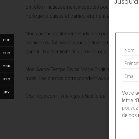
Jusqu’à
ont été minutieusement inspectés pour répondre aux
Horlogerie Suisse et particulièrement aux Manufact
Nous avons également étudié son pédigré et sa doc
CHF
archives du fabricant, quand cela s’est avéré possibl
garantir l’authenticité du garde-temps et son historiq
EUR
GBP
Nos Garde-Temps Swiss Made Original, s’accompagn
mois. Les photos correspondent aux articles propo
USD
Votre a
JPY
Chic-Toys.com : The Right place to be
lettre 
pouvez 
de nos 