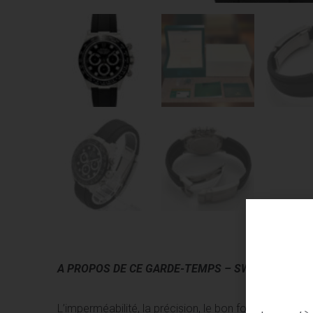
A PROPOS DE CE GARDE-TEMPS –
SWISS MADE O
L’imperméabilité, la précision, le bon fonctionnemen