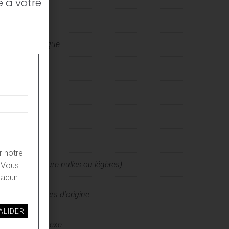
 à votre
9LN
age automatique
c
houc
r notre
n (Traces d'usure nulles ou légères)
. Vous
hacun
d'origine, Papiers d'origine
 homme / Unisexe